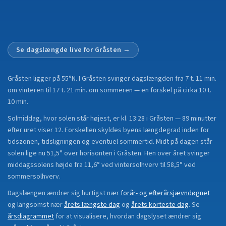
Se dagslængde live for
Gråsten
→
Gråsten
ligger på
55°N
.
I Gråsten svinger dagslængden fra 7 t. 11 min.
om vinteren til 17 t. 21 min. om sommeren — en forskel på cirka 10 t.
10 min.
Solmiddag, hvor solen står højest, er kl. 13:28 i Gråsten — 89 minutter
efter uret viser 12. Forskellen skyldes byens længdegrad inden for
tidszonen, tidsligningen og eventuel sommertid. Midt på dagen står
solen lige nu 51,5° over horisonten i Gråsten. Hen over året svinger
middagssolens højde fra 11,6° ved vintersolhverv til 58,5° ved
sommersolhverv.
Dagslængen ændrer sig hurtigst nær
forår- og efterårsjævndøgnet
og langsomst nær
årets længste dag
og
årets korteste dag
.
Se
årsdiagrammet
for at visualisere, hvordan dagslyset ændrer sig