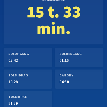
DAGSLÆNGDE
15 t. 33
min.
SOLOPGANG
SOLNEDGANG
05:42
21:15
SOLMIDDAG
DAGGRY
13:28
04:58
TUSMØRKE
21:59