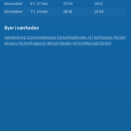
November
8 t. 27 min.
07:54
16:21
December
7 t. 14 min.
08:41
15:54
Byer i nærheden
Sønderborg
(12 km)
Aabenraa
(18 km)
Haderslev
(37 km)
Vojens
(41 km)
Assens
(43 km)
Faaborg
(46 km)
Tønder
(47 km)
Marstal
(59 km)