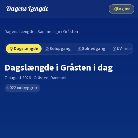
Dagens Længde
Log ind
Dagens Længde
›
Sammenlign
›
Gråsten
Dagslængde
Solopgang
Solnedgang
UV-indeks
Dagslængde i
Gråsten
i dag
7. august 2026
·
Gråsten
,
Danmark
4.022
indbyggere