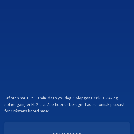
Gråsten
har
15 t. 33 min.
dagslys i dag. Solopgang er kl.
05:42
og
solnedgang er kl.
21:15
. Alle tider er beregnet astronomisk præcist
for
Gråsten
s koordinater.