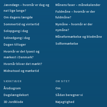
Jævndøgn – hvornår er dag og
Månens faser – månekalender
nat lige lange?
Fuldmåne – hvornår er der
Om dagens længde
fuldmåne?
Sommertid og vintertid
Nymåne – hvornår er der
nymåne?
Solopgang i dag
Måneformørkelse og blodmåne
Solnedgang i dag
Solformørkelse
Dagen tiltager
Hvornår er det lysest og
mørkest i Danmark?
Hvornår bliver det mørkt?
Midnatssol og mørketid
VÆRKTØJER
OM SITET
Årsdiagram
Om
Dagslængdekort
Sådan beregner vi
3D Jordklode
Nøjagtighed