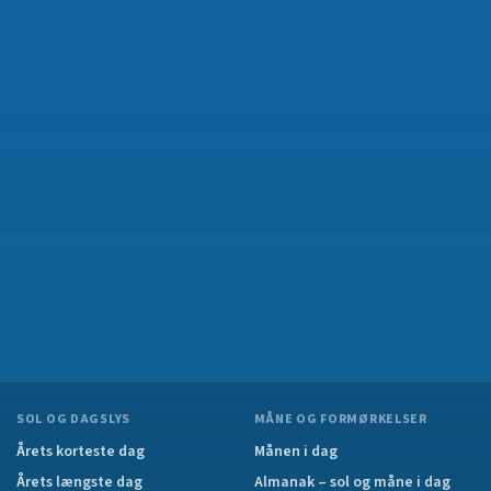
SOL OG DAGSLYS
MÅNE OG FORMØRKELSER
Årets korteste dag
Månen i dag
Årets længste dag
Almanak – sol og måne i dag