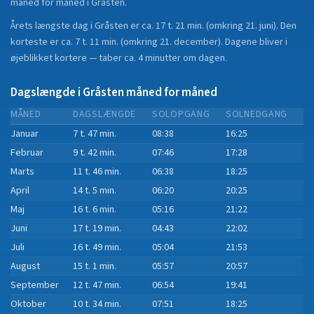
måned for måned i
Gråsten
.
Årets længste dag i
Gråsten
er ca.
17 t. 21 min.
(
omkring 21. juni
). Den
korteste er ca.
7 t. 11 min.
(
omkring 21. december
).
Dagene bliver i
øjeblikket
kortere
—
taber
ca.
4
minut
ter
om dagen.
Dagslængde i
Gråsten
måned for måned
MÅNED
DAGSLÆNGDE
SOLOPGANG
SOLNEDGANG
Januar
7 t. 47 min.
08:38
16:25
Februar
9 t. 42 min.
07:46
17:28
Marts
11 t. 46 min.
06:38
18:25
April
14 t. 5 min.
06:20
20:25
Maj
16 t. 6 min.
05:16
21:22
Juni
17 t. 19 min.
04:43
22:02
Juli
16 t. 49 min.
05:04
21:53
August
15 t. 1 min.
05:57
20:57
September
12 t. 47 min.
06:54
19:41
Oktober
10 t. 34 min.
07:51
18:25