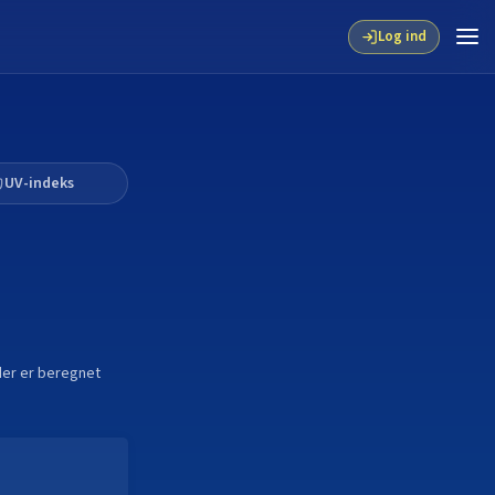
Log ind
UV-indeks
tider er beregnet