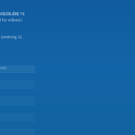
ængste dag
og
d for måned i
(
omkring 21.
ANG