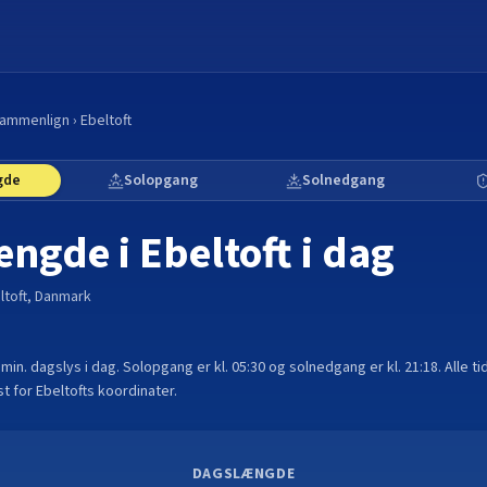
ammenlign
›
Ebeltoft
gde
Solopgang
Solnedgang
ængde i
Ebeltoft
i dag
ltoft
,
Danmark
 min.
dagslys i dag. Solopgang er kl.
05:30
og solnedgang er kl.
21:18
. Alle 
t for
Ebeltoft
s koordinater.
DAGSLÆNGDE