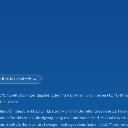
 live for
Ebeltoft
→
6°N
.
I Ebeltoft svinger dagslængden fra 6 t. 54 min. om vinteren til 17 t. 4
10 t. 46 min.
n står højest, er kl. 13:24 i Ebeltoft — 84 minutter efter uret viser 12. Fors
nden for tidszonen, tidsligningen og eventuel sommertid. Midt på dagen st
en i Ebeltoft. Hen over året svinger middagssolens højde fra 10,4° ved vinte