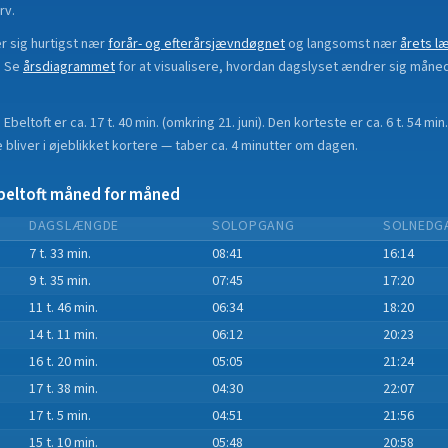
rv.
 sig hurtigst nær
forår- og efterårsjævndøgnet
og langsomst nær
årets l
.
Se
årsdiagrammet
for at visualisere, hvordan dagslyset ændrer sig måne
i
Ebeltoft
er ca.
17 t. 40 min.
(
omkring 21. juni
). Den korteste er ca.
6 t. 54 min.
bliver i øjeblikket
kortere
—
taber
ca.
4
minut
ter
om dagen.
beltoft
måned for måned
DAGSLÆNGDE
SOLOPGANG
SOLNEDG
7 t. 33 min.
08:41
16:14
9 t. 35 min.
07:45
17:20
11 t. 46 min.
06:34
18:20
14 t. 11 min.
06:12
20:23
16 t. 20 min.
05:05
21:24
17 t. 38 min.
04:30
22:07
17 t. 5 min.
04:51
21:56
15 t. 10 min.
05:48
20:58