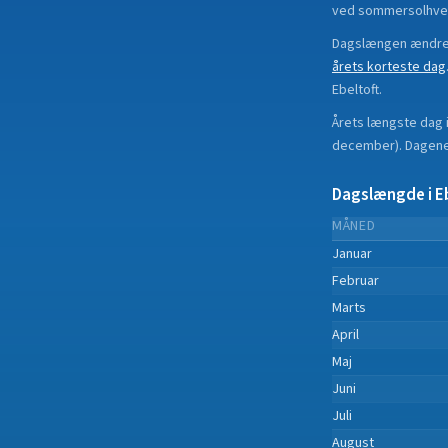
ved sommersolhve
Dagslængen ændrer
årets korteste dag
Ebeltoft
.
Årets længste dag 
december
).
Dagene 
Dagslængde i
E
MÅNED
Januar
Februar
Marts
April
Maj
Juni
Juli
August