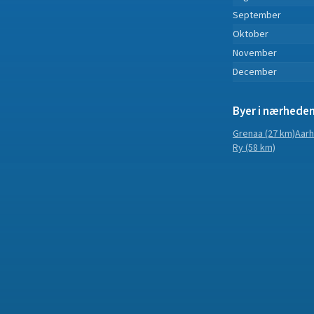
September
Oktober
November
December
Byer i nærhede
Grenaa
(27 km)
Aar
Ry
(58 km)