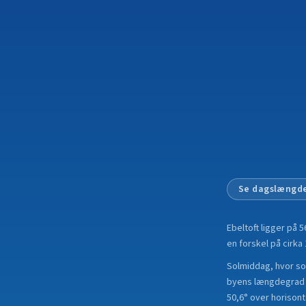
Se dagslængde
Ebeltoft
ligger på
5
en forskel på cirka 
Solmiddag, hvor sole
byens længdegrad i
50,6° over horisont