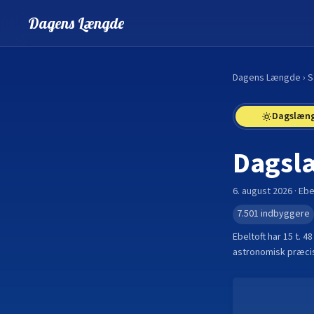
Dagens Længde
Dagens Længde
›
S
Dagslæn
Dagsl
6. august 2026
·
Ebe
7.501
indbyggere
Ebeltoft
har
15 t. 48
astronomisk præcis