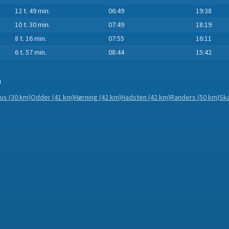
12 t. 49 min.
06:49
19:38
10 t. 30 min.
07:49
18:19
8 t. 16 min.
07:55
16:11
6 t. 57 min.
08:44
15:42
n
hus
(30 km)
Odder
(41 km)
Hørning
(42 km)
Hadsten
(42 km)
Randers
(50 km)
Sk