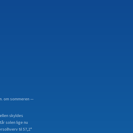
0 min. om sommeren —
kellen skyldes
år solen lige nu
rsolhverv til 57,2°