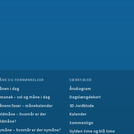
ÅNE OG FORMØRKELSER
VÆRKTØJER
ånen i dag
Årsdiagram
lmanak – sol og måne i dag
Dagslængdekort
ånens faser – månekalender
3D Jordklode
uldmåne – hvornår er der
Kalender
uldmåne?
Sammenlign
ymåne – hvornår er der nymåne?
Gylden time og blå time