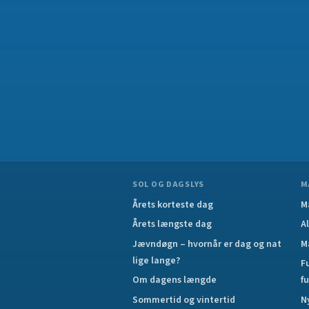
SOL OG DAGSLYS
M
Årets korteste dag
M
Årets længste dag
A
Jævndøgn – hvornår er dag og nat
M
lige lange?
F
Om dagens længde
f
Sommertid og vintertid
N