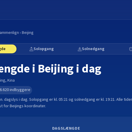
ammenlign
›
Beijing
gde
Solopgang
Solnedgang
ængde i
Beijing
i dag
jing
,
Kina
6.620
indbyggere
in.
dagslys i dag. Solopgang er kl.
05:21
og solnedgang er kl.
19:21
. Alle tid
t for
Beijing
s koordinater.
DAGSLÆNGDE