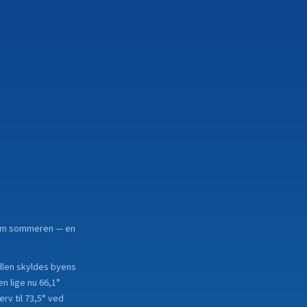
n. om sommeren — en
kellen skyldes byens
n lige nu 66,1°
rv til 73,5° ved