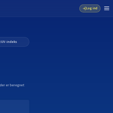
Log ind
UV-indeks
tider er beregnet