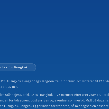
 live for
Bangkok
→
14°N
.
I Bangkok svinger dagslængden fra 11 t. 19 min. om vinteren til 12 t.
a 1 t. 37 min.
en står højest, er kl. 12:25 i Bangkok — 25 minutter efter uret viser 12. For
nden for tidszonen, tidsligningen og eventuel sommertid. Midt på dagen st
ten i Bangkok. Bangkok ligger inden for troperne, så middagssolen passere