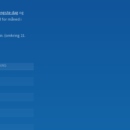
ængste dag
og
d for måned i
in.
(
omkring 21.
ANG