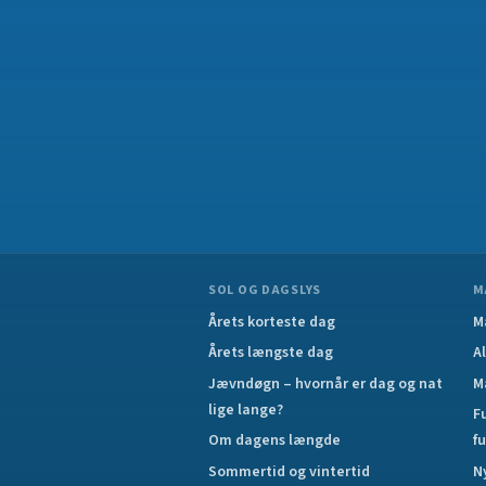
SOL OG DAGSLYS
M
Årets korteste dag
M
Årets længste dag
A
Jævndøgn – hvornår er dag og nat
M
lige lange?
F
Om dagens længde
f
Sommertid og vintertid
N