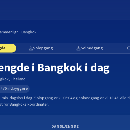
ammenlign
›
Bangkok
gde
Solopgang
Solnedgang
ængde i
Bangkok
i dag
ngkok
,
Thailand
.476
indbyggere
1 min.
dagslys i dag. Solopgang er kl.
06:04
og solnedgang er kl.
18:45
. Alle 
t for
Bangkok
s koordinater.
DAGSLÆNGDE