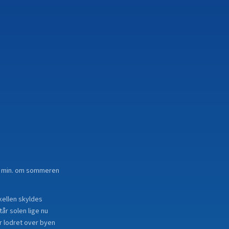
 56 min. om sommeren
skellen skyldes
år solen lige nu
r lodret over byen