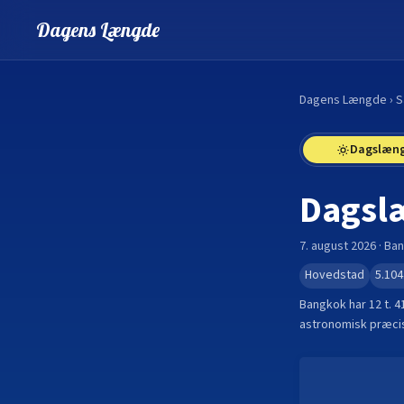
Dagens Længde
Dagens Længde
›
S
Dagslæn
Dagsl
7. august 2026
·
Ba
Hovedstad
5.104
Bangkok
har
12 t. 4
astronomisk præcis