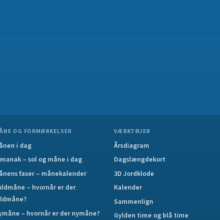
ÅNE OG FORMØRKELSER
VÆRKTØJER
ånen i dag
Årsdiagram
lmanak – sol og måne i dag
Dagslængdekort
ånens faser – månekalender
3D Jordklode
uldmåne – hvornår er der
Kalender
uldmåne?
Sammenlign
ymåne – hvornår er der nymåne?
Gylden time og blå time