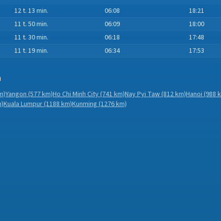
12 t. 13 min.
06:08
18:21
11 t. 50 min.
06:09
18:00
11 t. 30 min.
06:18
17:48
11 t. 19 min.
06:34
17:53
n
m)
Yangon
(577 km)
Ho Chi Minh City
(741 km)
Nay Pyi Taw
(812 km)
Hanoi
(988 
m)
Kuala Lumpur
(1188 km)
Kunming
(1276 km)