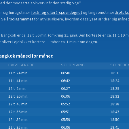
Ved det modsatte solhverv når den stadig 52,8°.
 sig hurtigst nær
forår- og efterårsjævndøgnet
og langsomst nær
årets l
.
Se
årsdiagrammet
for at visualisere, hvordan dagslyset ændrer sig måne
i
Bangkok
er ca.
12 t. 56 min.
(
omkring 21. juni
). Den korteste er ca.
11 t. 19 m
bliver i øjeblikket
kortere
—
taber
ca.
1
minut
om dagen.
angkok
måned for måned
DAGSLÆNGDE
SOLOPGANG
SOLNEDG
11 t. 24 min.
06:46
18:10
11 t. 41 min.
06:42
18:24
12 t. 2 min.
06:27
18:29
12 t. 26 min.
06:06
18:32
12 t. 45 min.
05:52
18:38
12 t. 56 min.
05:51
18:47
12 t. 52 min.
05:59
18:50
12 t. 35 min.
06:06
18:41