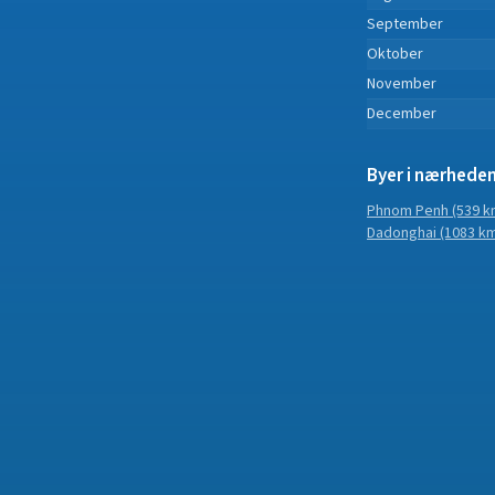
September
Oktober
November
December
Byer i nærhede
Phnom Penh
(539 k
Dadonghai
(1083 k