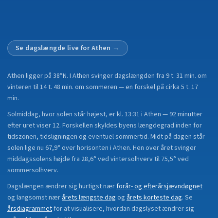
Se dagslængde live for
Athen
→
Athen
ligger på
38°N
.
I Athen svinger dagslængden fra 9 t. 31 min. om
vinteren til 14 t. 48 min. om sommeren — en forskel på cirka 5 t. 17
min.
Solmiddag, hvor solen står højest, er kl. 13:31 i Athen — 92 minutter
efter uret viser 12. Forskellen skyldes byens længdegrad inden for
tidszonen, tidsligningen og eventuel sommertid. Midt på dagen står
solen lige nu 67,9° over horisonten i Athen. Hen over året svinger
middagssolens højde fra 28,6° ved vintersolhverv til 75,5° ved
sommersolhverv.
Dagslængen ændrer sig hurtigst nær
forår- og efterårsjævndøgnet
og langsomst nær
årets længste dag
og
årets korteste dag
.
Se
årsdiagrammet
for at visualisere, hvordan dagslyset ændrer sig