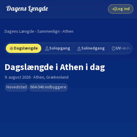
Dagens Længde
Log ind
Dagens Længde
›
Sammenlign
›
Athen
Dagslængde
Solopgang
Solnedgang
UV-indeks
Dagslængde i
Athen
i dag
9. august 2026
·
Athen
,
Grækenland
Hovedstad
664.046
indbyggere