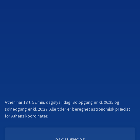
Athen
har
13 t. 52 min.
dagslys i dag. Solopgang er kl.
06:35
og
solnedgang er kl.
20:27
. Alle tider er beregnet astronomisk præcist
for
Athen
s koordinater.