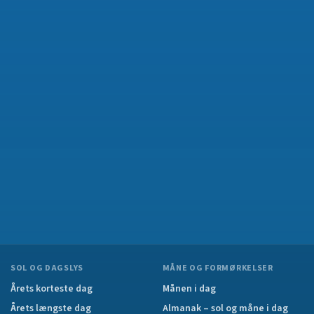
SOL OG DAGSLYS
MÅNE OG FORMØRKELSER
Årets korteste dag
Månen i dag
Årets længste dag
Almanak – sol og måne i dag