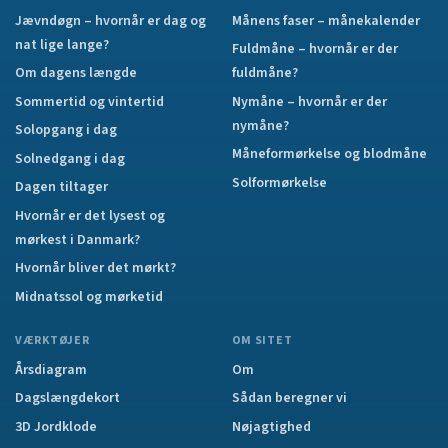
Jævndøgn – hvornår er dag og
Månens faser – månekalender
nat lige lange?
Fuldmåne – hvornår er der
Om dagens længde
fuldmåne?
Sommertid og vintertid
Nymåne – hvornår er der
nymåne?
Solopgang i dag
Måneformørkelse og blodmåne
Solnedgang i dag
Solformørkelse
Dagen tiltager
Hvornår er det lysest og
mørkest i Danmark?
Hvornår bliver det mørkt?
Midnatssol og mørketid
VÆRKTØJER
OM SITET
Årsdiagram
Om
Dagslængdekort
Sådan beregner vi
3D Jordklode
Nøjagtighed