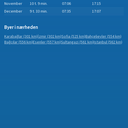
November
10 t. 9 min.
07:06
17:15
December
9 t. 33 min.
07:35
17:07
Byer i nærheden
Karabağlar
(301 km)
İzmir
(302 km)
Sofia
(525 km)
Bahçelievler
(554 km)
Bağcılar
(556 km)
Esenler
(557 km)
Sultangazi
(561 km)
Istanbul
(562 km)