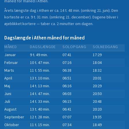
måned for måned i
Athen
.
Årets længste dag i
Athen
er ca.
14 t. 48 min.
(
omkring 21. juni
). Den
korteste er ca.
9 t. 31 min.
(
omkring 21. december
).
Dagene bliver i
øjeblikket
kortere
—
taber
ca.
2
minut
ter
om dagen.
Dagslængde i
Athen
måned for måned
MÅNED
DAGSLÆNGDE
SOLOPGANG
SOLNEDGANG
Januar
9 t. 49 min.
07:41
17:29
Februar
10 t. 47 min.
07:16
18:04
Marts
11 t. 55 min.
06:38
18:32
April
13 t. 10 min.
06:51
20:01
Maj
14 t. 13 min.
06:16
20:29
Juni
14 t. 47 min.
06:03
20:50
Juli
14 t. 33 min.
06:15
20:48
August
13 t. 40 min.
06:41
20:20
September
12 t. 28 min.
07:07
19:35
Oktober
11 t. 15 min.
07:34
18:49