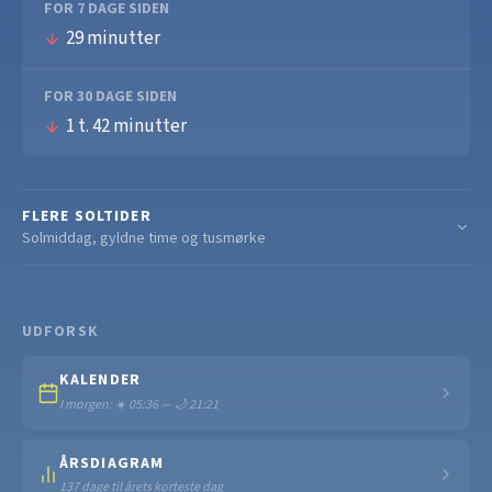
FOR 7 DAGE SIDEN
29 minutter
FOR 30 DAGE SIDEN
1 t. 42 minutter
FLERE SOLTIDER
Solmiddag, gyldne time og tusmørke
UDFORSK
KALENDER
I morgen: ☀️ 05:36 — 🌙 21:21
ÅRSDIAGRAM
137 dage til årets korteste dag