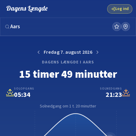
Solnedgang og solopgang i dag | Dagens Længde
Dagens Længde
Log ind
Fredag 7. august 2026
DAGENS LÆNGDE I AARS
15 timer 49 minutter
SOLOPGANG
SOLNEDGANG
05:34
21:23
Solnedgang om 1 t. 20 minutter