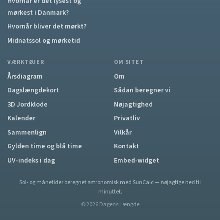
Hvornår er det lysest og
mørkest i Danmark?
Hvornår bliver det mørkt?
Midnatssol og mørketid
VÆRKTØJER
OM SITET
Årsdiagram
Om
Dagslængdekort
Sådan beregner vi
3D Jordklode
Nøjagtighed
Kalender
Privatliv
Sammenlign
Vilkår
Gylden time og blå time
Kontakt
UV-indeks i dag
Embed-widget
Sol- og månetider beregnet astronomisk med SunCalc — nøjagtige ned til
minuttet.
©
2026
Dagens Længde