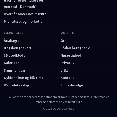
Hvornår er det lysest og
mørkest i Danmark?
Hvornår bliver det mørkt?
Midnatssol og mørketid
VÆRKTØJER
OM SITET
Årsdiagram
Om
Dagslængdekort
Sådan beregner vi
3D Jordklode
Nøjagtighed
Kalender
Privatliv
Sammenlign
Vilkår
Gylden time og blå time
Kontakt
UV-indeks i dag
Embed-widget
Sol- og månetider beregnet astronomisk med SunCalc og kontrolleret mod en
uafhængig efemeride ved hvert build.
©
2026
Dagens Længde