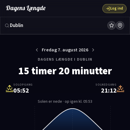
Solnedgang og solopgang i dag | Dagens Længde
Dagens Længde
Log ind
Fredag 7. august 2026
DAGENS LÆNGDE I DUBLIN
15 timer 20 minutter
SOLOPGANG
SOLNEDGANG
05:52
21:12
Solen er nede · op igen kl. 05:53