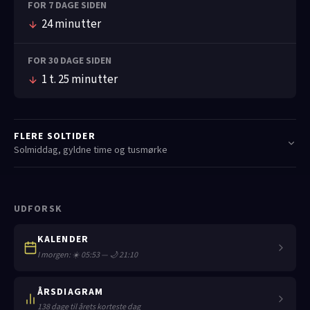
FOR 7 DAGE SIDEN
24 minutter
FOR 30 DAGE SIDEN
1 t. 25 minutter
FLERE SOLTIDER
Solmiddag, gyldne time og tusmørke
UDFORSK
KALENDER
I morgen: ☀️ 05:53 — 🌙 21:10
ÅRSDIAGRAM
138 dage til årets korteste dag