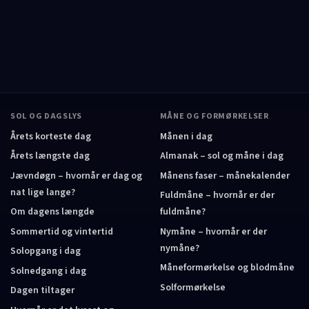
SOL OG DAGSLYS
MÅNE OG FORMØRKELSER
Årets korteste dag
Månen i dag
Årets længste dag
Almanak – sol og måne i dag
Jævndøgn – hvornår er dag og
Månens faser – månekalender
nat lige lange?
Fuldmåne – hvornår er der
Om dagens længde
fuldmåne?
Sommertid og vintertid
Nymåne – hvornår er der
nymåne?
Solopgang i dag
Måneformørkelse og blodmåne
Solnedgang i dag
Solformørkelse
Dagen tiltager