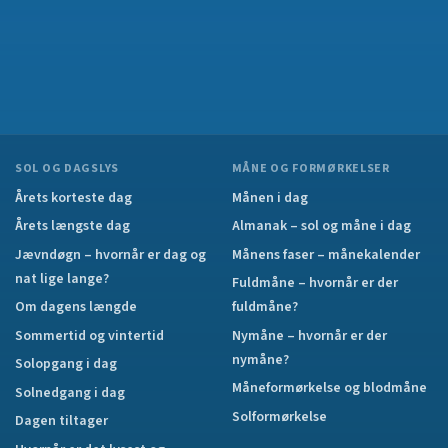
SOL OG DAGSLYS
MÅNE OG FORMØRKELSER
Årets korteste dag
Månen i dag
Årets længste dag
Almanak – sol og måne i dag
Jævndøgn – hvornår er dag og
Månens faser – månekalender
nat lige lange?
Fuldmåne – hvornår er der
Om dagens længde
fuldmåne?
Sommertid og vintertid
Nymåne – hvornår er der
nymåne?
Solopgang i dag
Måneformørkelse og blodmåne
Solnedgang i dag
Solformørkelse
Dagen tiltager