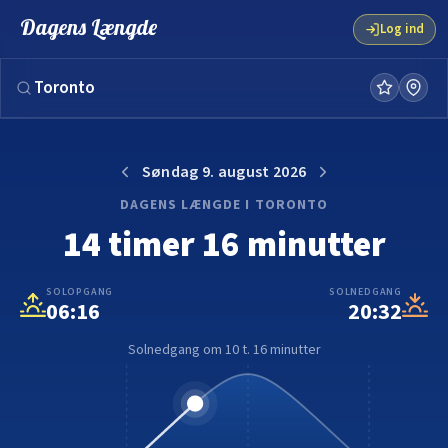
Solnedgang og solopgang i dag | Dagens Længde
Dagens Længde
Log ind
Søndag 9. august 2026
DAGENS LÆNGDE I TORONTO
14 timer 16 minutter
SOLOPGANG
SOLNEDGANG
06:16
20:32
Solnedgang om 10 t. 16 minutter