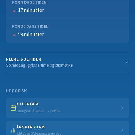
FOR 7 DAGE SIDEN
17 minutter
FOR 30 DAGE SIDEN
59 minutter
FLERE SOLTIDER
Solmiddag, gyldne time og tusmørke
UDFORSK
KALENDER
I morgen: ☀️ 06:17 — 🌙 20:30
ÅRSDIAGRAM
136 dage til årets korteste dag