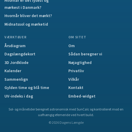
Hvornår er det lysest og
mørkest i Danmark?
Hvornår bliver det mørkt?
Midnatssol og mørketid
VÆRKTØJER
OM SITET
Årsdiagram
Om
Dagslængdekort
Sådan beregner vi
3D Jordklode
Nøjagtighed
Kalender
Privatliv
Sammenlign
Vilkår
Gylden time og blå time
Kontakt
UV-indeks i dag
Embed-widget
Sol- og månetider beregnet astronomisk med SunCalc og kontrolleret mod en
uafhængig efemeride ved hvert build.
©
2026
Dagens Længde