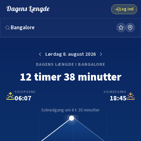
Solnedgang og solopgang i dag | Dagens Længde
Dagens Længde
Log ind
Lørdag 8. august 2026
DAGENS LÆNGDE I BANGALORE
12 timer 38 minutter
SOLOPGANG
SOLNEDGANG
06:07
18:45
Solnedgang om 6 t. 35 minutter