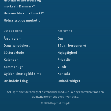
Hvornår er det lysest og
mørkest i Danmark?
Hvornår bliver det mørkt?
Midnatssol og mørketid
VÆRKTØJER
OM SITET
Årsdiagram
Om
Dagslængdekort
Sådan beregner vi
3D Jordklode
Nøjagtighed
Kalender
Privatliv
Sammenlign
Vilkår
Gylden time og blå time
Kontakt
UV-indeks i dag
Embed-widget
Sol- og månetider beregnet astronomisk med SunCalc og kontrolleret mod en
uafhængig efemeride ved hvert build.
©
2026
Dagens Længde