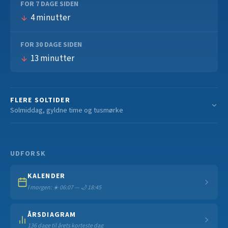
FOR 7 DAGE SIDEN
4 minutter
FOR 30 DAGE SIDEN
13 minutter
FLERE SOLTIDER
Solmiddag, gyldne time og tusmørke
UDFORSK
KALENDER
I morgen: ☀️ 06:07 — 🌙 18:45
ÅRSDIAGRAM
136 dage til årets korteste dag