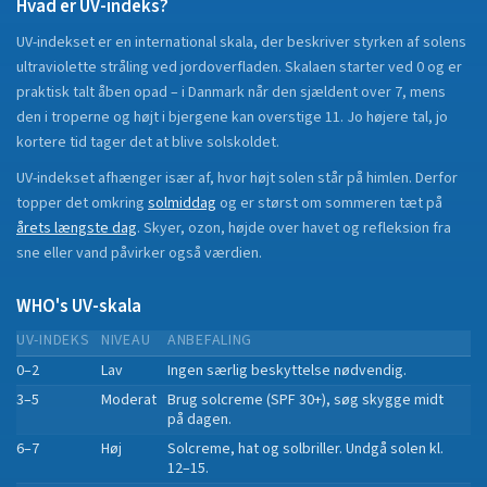
Hvad er UV-indeks?
UV-indekset er en international skala, der beskriver styrken af solens
ultraviolette stråling ved jordoverfladen. Skalaen starter ved 0 og er
praktisk talt åben opad – i Danmark når den sjældent over 7, mens
den i troperne og højt i bjergene kan overstige 11. Jo højere tal, jo
kortere tid tager det at blive solskoldet.
UV-indekset afhænger især af, hvor højt solen står på himlen. Derfor
topper det omkring
solmiddag
og er størst om sommeren tæt på
årets længste dag
. Skyer, ozon, højde over havet og refleksion fra
sne eller vand påvirker også værdien.
WHO's UV-skala
UV-INDEKS
NIVEAU
ANBEFALING
0–2
Lav
Ingen særlig beskyttelse nødvendig.
3–5
Moderat
Brug solcreme (SPF 30+), søg skygge midt
på dagen.
6–7
Høj
Solcreme, hat og solbriller. Undgå solen kl.
12–15.