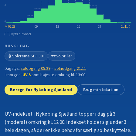
2
0
☀
05:29
09
12
15
18
21:11
☾
Skyfri himmel
HUSK I DAG
🧴
🕶️
Solcreme SPF 30+
Solbriller
Dagslys:
solopgang
05:29
–
solnedgang
21:11
I morgen:
UV
5
som højeste omkring kl. 13:00
Beregn for Nykøbing Sjælland
Brug min lokation
UV-indekset i Nykøbing Sjælland topper i dag på 3
(moderat) omkring kl. 12:00.
Indekset holder sig under 3
hele dagen, så der er ikke behov for særlig solbeskyttelse.