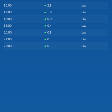
16:00
2.1
Lav
17:00
1.6
Lav
18:00
0.9
Lav
19:00
0.4
Lav
20:00
0.1
Lav
21:00
0
Lav
22:00
0
Lav