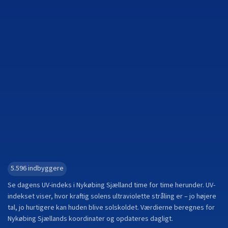
5.596
indbyggere
Se dagens UV-indeks i
Nykøbing Sjælland
time for time herunder. UV-
indekset viser, hvor kraftig solens ultraviolette stråling er – jo højere
tal, jo hurtigere kan huden blive solskoldet. Værdierne beregnes for
Nykøbing Sjælland
s koordinater og opdateres dagligt.