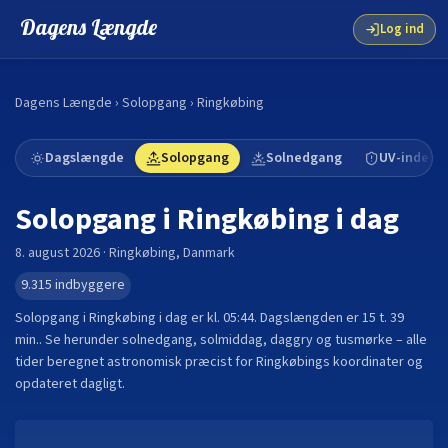
Dagens Længde
Log ind
Dagens Længde
›
Solopgang
›
Ringkøbing
Dagslængde
Solopgang
Solnedgang
UV-indeks
Solopgang i
Ringkøbing
i dag
8. august 2026
·
Ringkøbing
,
Danmark
9.315
indbyggere
Solopgang i
Ringkøbing
i dag er kl.
05:44
. Dagslængden er
15 t. 39
min.
.
Se herunder solnedgang, solmiddag, daggry og tusmørke – alle
tider beregnet astronomisk præcist for
Ringkøbing
s koordinater og
opdateret dagligt.