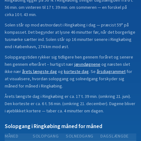
Ringkøbing
ligger på
56°N
.
I Ringkøbing svinger dagslængden fra 6 t.
56 min. om vinteren til 17 t. 39 min. om sommeren — en forskel på
cirka 10 t. 43 min.
Solen står op mod østnordøst i Ringkøbing i dag — præcist 59° på
kompasset. Det begynder at lysne 46 minutter før, når det borgerlige
tusmørke sætter ind. Solen står op 16 minutter senere i Ringkøbing
end i København, 274 km mod øst.
Solopgangstiden rykker sig tidligere hen gennem foråret og senere
hen gennem efteråret
– hurtigst nær
jævndøgnene
og næsten slet
ikke nær
årets længste dag
og
korteste dag
.
Se
årsdiagrammet
for
at visualisere, hvordan solopgang og solnedgang forskyder sig
måned for måned i
Ringkøbing
.
Årets længste dag i
Ringkøbing
er ca.
17 t. 39 min.
(
omkring 21. juni
).
Den korteste er ca.
6 t. 56 min.
(
omkring 21. december
).
Dagene bliver
i øjeblikket
kortere
—
taber
ca.
4
minut
ter
om dagen.
Solopgang i
Ringkøbing
måned for måned
MÅNED
SOLOPGANG
SOLNEDGANG
DAGSLÆNGDE