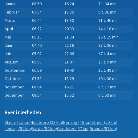
Januar
08:50
16:24
7 t. 34 min.
Februar
07:54
17:30
9 t. 36 min.
Marts
06:44
18:30
11 t. 46 min.
April
06:22
20:33
14 t. 10 min.
Maj
05:15
21:34
16 t. 19 min.
Juni
04:40
22:16
17 t. 36 min.
Juli
05:02
22:06
17 t. 4 min.
August
05:58
21:07
15 t. 9 min.
September
06:59
19:48
12 t. 49 min.
Oktober
07:58
18:29
10 t. 30 min.
November
08:04
16:21
8 t. 17 min.
December
08:54
15:52
6 t. 59 min.
Byer i nærheden
Skjern
(22 km)
Holstebro
(38 km)
Herning
(46 km)
Struer
(50 km)
Lemvig
(51 km)
Varde
(54 km)
Grindsted
(57 km)
Brande
(57 km)