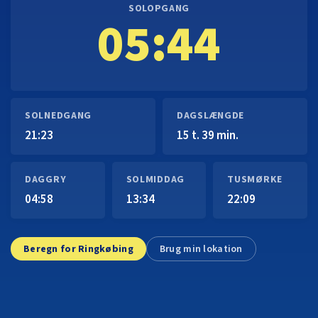
SOLOPGANG
05:44
SOLNEDGANG
DAGSLÆNGDE
21:23
15 t. 39 min.
DAGGRY
SOLMIDDAG
TUSMØRKE
04:58
13:34
22:09
Beregn for Ringkøbing
Brug min lokation