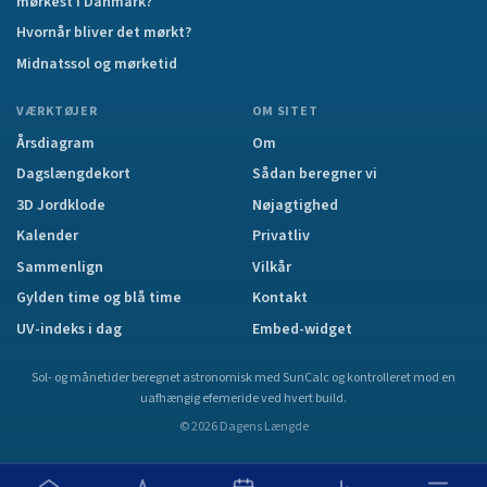
mørkest i Danmark?
Hvornår bliver det mørkt?
Midnatssol og mørketid
VÆRKTØJER
OM SITET
Årsdiagram
Om
Dagslængdekort
Sådan beregner vi
3D Jordklode
Nøjagtighed
Kalender
Privatliv
Sammenlign
Vilkår
Gylden time og blå time
Kontakt
UV-indeks i dag
Embed-widget
Sol- og månetider beregnet astronomisk med SunCalc og kontrolleret mod en
uafhængig efemeride ved hvert build.
©
2026
Dagens Længde