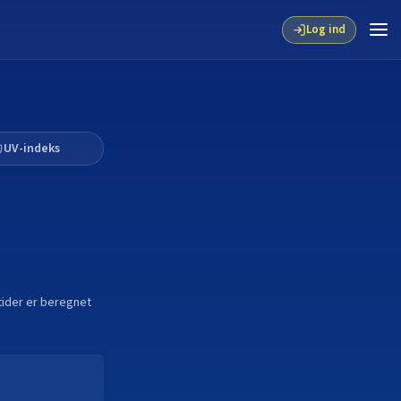
Log ind
UV-indeks
 tider er beregnet