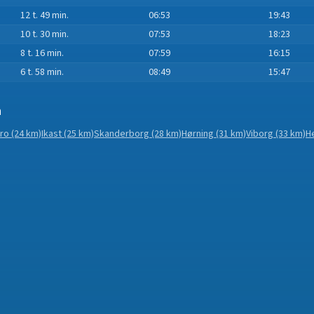
12 t. 49 min.
06:53
19:43
10 t. 30 min.
07:53
18:23
8 t. 16 min.
07:59
16:15
6 t. 58 min.
08:49
15:47
n
bro
(24 km)
Ikast
(25 km)
Skanderborg
(28 km)
Hørning
(31 km)
Viborg
(33 km)
H