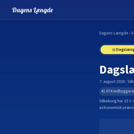
Dagens Længde
Dagens Længde
›
S
Dagslæn
Dagsl
7. august 2026
·
Sil
41.674
indbygger
Silkeborg
har
15 t. 
astronomisk præcis