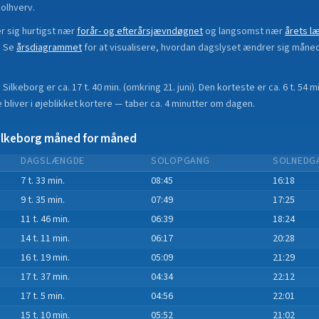
olhverv.
 sig hurtigst nær
forår- og efterårsjævndøgnet
og langsomst nær
årets l
.
Se
årsdiagrammet
for at visualisere, hvordan dagslyset ændrer sig måne
i
Silkeborg
er ca.
17 t. 40 min.
(
omkring 21. juni
). Den korteste er ca.
6 t. 54 m
bliver i øjeblikket
kortere
—
taber
ca.
4
minut
ter
om dagen.
ilkeborg
måned for måned
DAGSLÆNGDE
SOLOPGANG
SOLNEDG
7 t. 33 min.
08:45
16:18
9 t. 35 min.
07:49
17:25
11 t. 46 min.
06:39
18:24
14 t. 11 min.
06:17
20:28
16 t. 19 min.
05:09
21:29
17 t. 37 min.
04:34
22:12
17 t. 5 min.
04:56
22:01
15 t. 10 min.
05:52
21:02