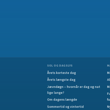
SOL OG DAGSLYS
M
Årets korteste dag
M
Årets længste dag
A
Jævndøgn – hvornår er dag og nat
M
lige lange?
F
Om dagens længde
f
Sommertid og vintertid
N