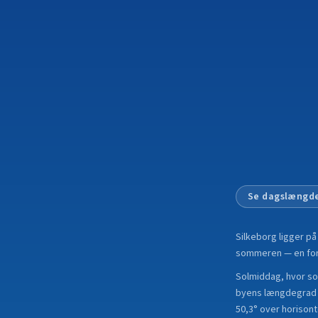
Se dagslængde
Silkeborg
ligger p
sommeren — en forsk
Solmiddag, hvor sole
byens længdegrad i
50,3° over horisont