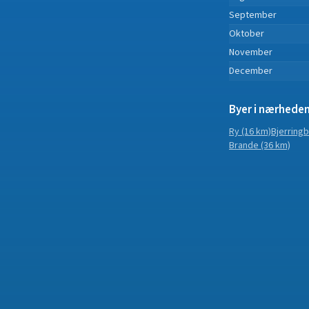
September
Oktober
November
December
Byer i nærhede
Ry
(16 km)
Bjerring
Brande
(36 km)