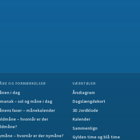
ÅNE OG FORMØRKELSER
VÆRKTØJER
ånen i dag
Årsdiagram
lmanak – sol og måne i dag
Dagslængdekort
ånens faser – månekalender
3D Jordklode
uldmåne – hvornår er der
Kalender
uldmåne?
Sammenlign
ymåne – hvornår er der nymåne?
Gylden time og blå time