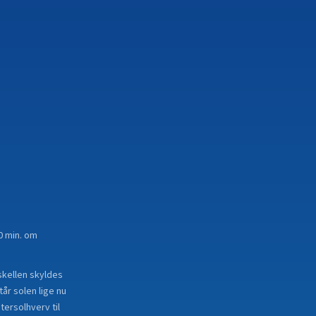
40 min. om
rskellen skyldes
år solen lige nu
tersolhverv til