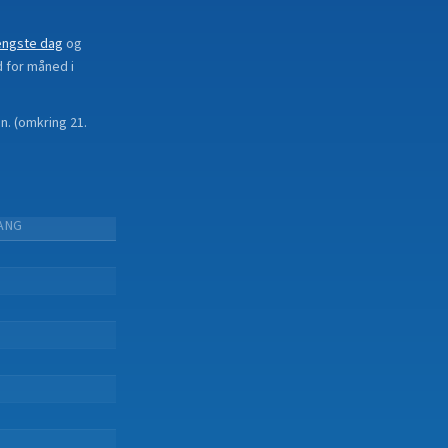
ængste dag
og
d for måned i
in.
(
omkring 21.
ANG