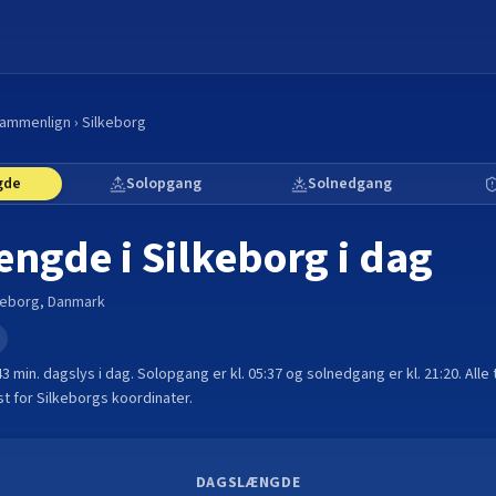
ammenlign
›
Silkeborg
gde
Solopgang
Solnedgang
ængde i
Silkeborg
i dag
keborg
,
Danmark
e
43 min.
dagslys i dag. Solopgang er kl.
05:37
og solnedgang er kl.
21:20
. Alle
t for
Silkeborg
s koordinater.
DAGSLÆNGDE