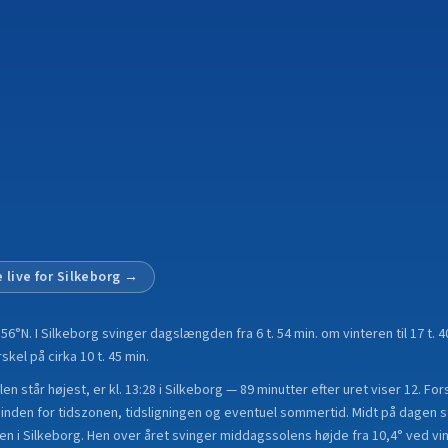
 live for
Silkeborg
→
å
56°N
.
I Silkeborg svinger dagslængden fra 6 t. 54 min. om vinteren til 17 t. 
el på cirka 10 t. 45 min.
n står højest, er kl. 13:28 i Silkeborg — 89 minutter efter uret viser 12. Fo
nden for tidszonen, tidsligningen og eventuel sommertid. Midt på dagen st
en i Silkeborg. Hen over året svinger middagssolens højde fra 10,4° ved vin