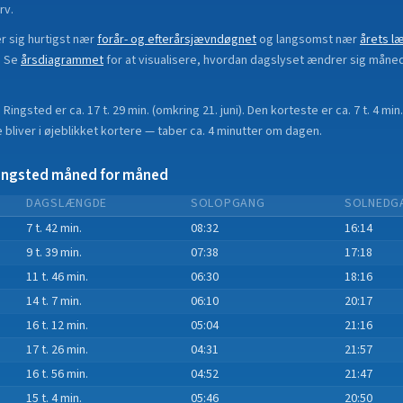
rv.
 sig hurtigst nær
forår- og efterårsjævndøgnet
og langsomst nær
årets l
.
Se
årsdiagrammet
for at visualisere, hvordan dagslyset ændrer sig måne
i
Ringsted
er ca.
17 t. 29 min.
(
omkring 21. juni
). Den korteste er ca.
7 t. 4 min.
bliver i øjeblikket
kortere
—
taber
ca.
4
minut
ter
om dagen.
ingsted
måned for måned
DAGSLÆNGDE
SOLOPGANG
SOLNEDG
7 t. 42 min.
08:32
16:14
9 t. 39 min.
07:38
17:18
11 t. 46 min.
06:30
18:16
14 t. 7 min.
06:10
20:17
16 t. 12 min.
05:04
21:16
17 t. 26 min.
04:31
21:57
16 t. 56 min.
04:52
21:47
15 t. 4 min.
05:46
20:50