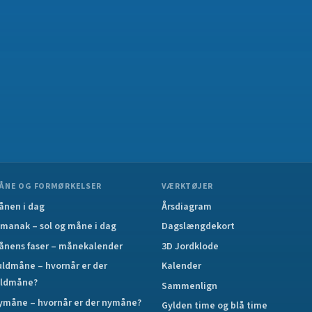
ÅNE OG FORMØRKELSER
VÆRKTØJER
ånen i dag
Årsdiagram
lmanak – sol og måne i dag
Dagslængdekort
ånens faser – månekalender
3D Jordklode
uldmåne – hvornår er der
Kalender
uldmåne?
Sammenlign
ymåne – hvornår er der nymåne?
Gylden time og blå time