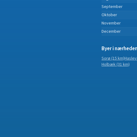
September
Oktober
November
December
Byer i nærhede
Sorø
(15 km)
Haslev
Holbæk
(31 km)