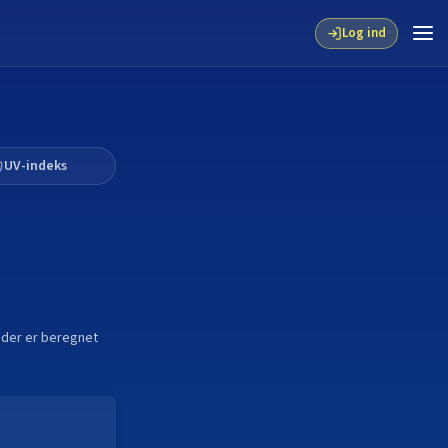
Log ind
UV-indeks
 tider er beregnet