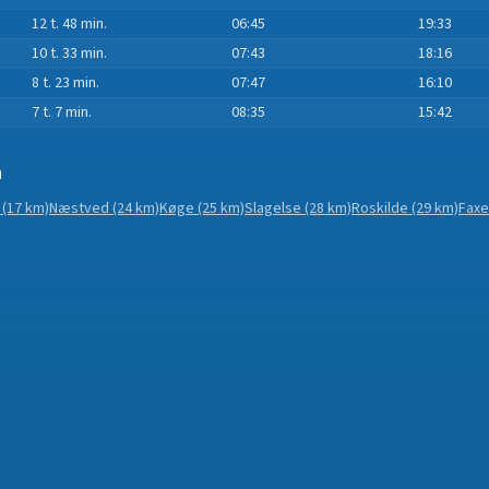
12 t. 48 min.
06:45
19:33
10 t. 33 min.
07:43
18:16
8 t. 23 min.
07:47
16:10
7 t. 7 min.
08:35
15:42
n
(17 km)
Næstved
(24 km)
Køge
(25 km)
Slagelse
(28 km)
Roskilde
(29 km)
Faxe