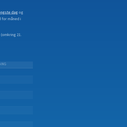
ængste dag
og
d for måned i
(
omkring 21.
ANG