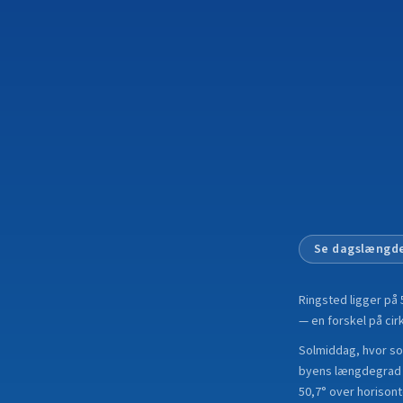
Se dagslængde
Ringsted
ligger på
— en forskel på cirk
Solmiddag, hvor sole
byens længdegrad i
50,7° over horisont