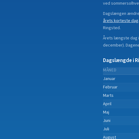
ved sommersolhve
Dagslængen ændrer
årets korteste dag
Ringsted
.
Årets længste dag 
december
).
Dagene 
Dagslængde i
R
MÅNED
Januar
Februar
Marts
April
Maj
Juni
Juli
August