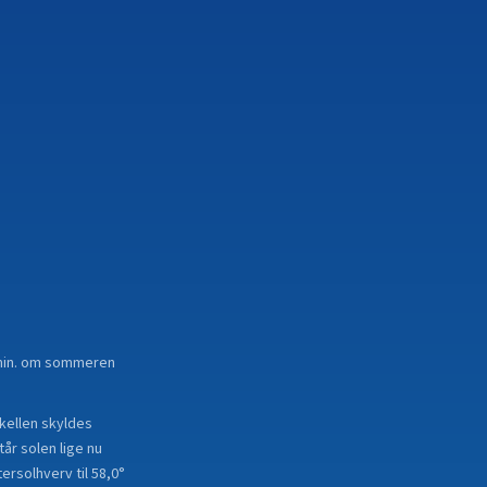
9 min. om sommeren
skellen skyldes
år solen lige nu
ersolhverv til 58,0°