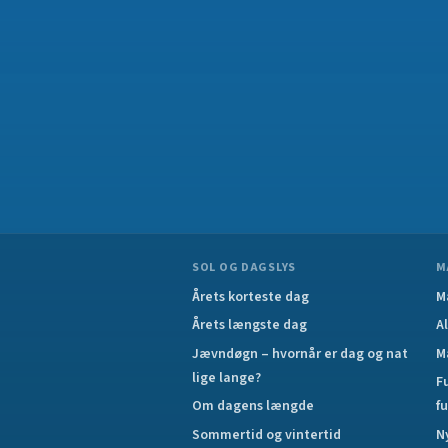
SOL OG DAGSLYS
M
Årets korteste dag
M
Årets længste dag
A
Jævndøgn – hvornår er dag og nat
M
lige lange?
F
Om dagens længde
f
Sommertid og vintertid
N