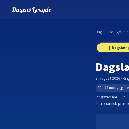
Dagens Længde
Dagens Længde
›
S
Dagslæn
Dagsl
8. august 2026
·
Rin
20.188
indbygger
Ringsted
har
15 t. 
astronomisk præcis