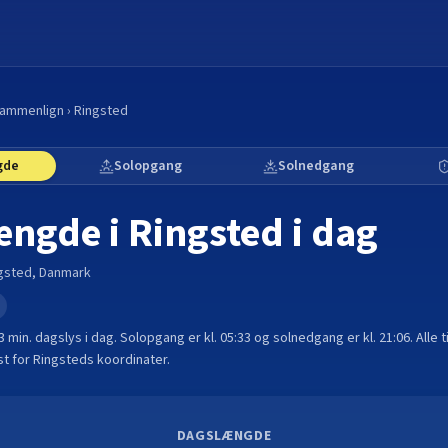
ammenlign
›
Ringsted
gde
Solopgang
Solnedgang
ængde i
Ringsted
i dag
gsted
,
Danmark
e
33 min.
dagslys i dag. Solopgang er kl.
05:33
og solnedgang er kl.
21:06
. Alle
t for
Ringsted
s koordinater.
DAGSLÆNGDE