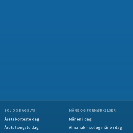
SOL OG DAGSLYS
MÅNE OG FORMØRKELSER
Årets korteste dag
Månen i dag
Årets længste dag
Almanak – sol og måne i dag