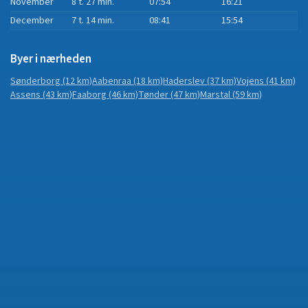
November
8 t. 27 min.
07:54
16:21
December
7 t. 14 min.
08:41
15:54
Byer i nærheden
Sønderborg
(12 km)
Aabenraa
(18 km)
Haderslev
(37 km)
Vojens
(41 km)
Assens
(43 km)
Faaborg
(46 km)
Tønder
(47 km)
Marstal
(59 km)