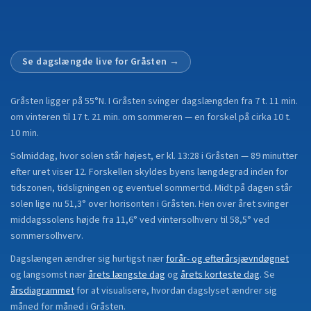
Se dagslængde live for
Gråsten
→
Gråsten
ligger på
55°N
.
I Gråsten svinger dagslængden fra 7 t. 11 min.
om vinteren til 17 t. 21 min. om sommeren — en forskel på cirka 10 t.
10 min.
Solmiddag, hvor solen står højest, er kl. 13:28 i Gråsten — 89 minutter
efter uret viser 12. Forskellen skyldes byens længdegrad inden for
tidszonen, tidsligningen og eventuel sommertid. Midt på dagen står
solen lige nu 51,3° over horisonten i Gråsten. Hen over året svinger
middagssolens højde fra 11,6° ved vintersolhverv til 58,5° ved
sommersolhverv.
Dagslængen ændrer sig hurtigst nær
forår- og efterårsjævndøgnet
og langsomst nær
årets længste dag
og
årets korteste dag
.
Se
årsdiagrammet
for at visualisere, hvordan dagslyset ændrer sig
måned for måned i
Gråsten
.