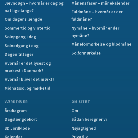
Jævndøgn – hvornår er dag og
Månens faser – månekalender
nat lige lange?
Fuldmåne – hvornår er der
Om dagens længde
fuldmåne?
Sommertid og vintertid
Nymåne – hvornår er der
nymåne?
Solopgang i dag
Måneformørkelse og blodmåne
Solnedgang i dag
Solformørkelse
Dagen tiltager
Hvornår er det lysest og
mørkest i Danmark?
Hvornår bliver det mørkt?
Midnatssol og mørketid
VÆRKTØJER
OM SITET
Årsdiagram
Om
Dagslængdekort
Sådan beregner vi
3D Jordklode
Nøjagtighed
Kalender
Privatliv