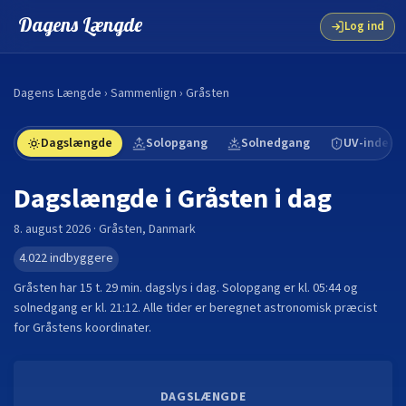
Dagens Længde
Log ind
Dagens Længde
›
Sammenlign
›
Gråsten
Dagslængde
Solopgang
Solnedgang
UV-indeks
Dagslængde i
Gråsten
i dag
8. august 2026
·
Gråsten
,
Danmark
4.022
indbyggere
Gråsten
har
15 t. 29 min.
dagslys i dag. Solopgang er kl.
05:44
og
solnedgang er kl.
21:12
. Alle tider er beregnet astronomisk præcist
for
Gråsten
s koordinater.
DAGSLÆNGDE