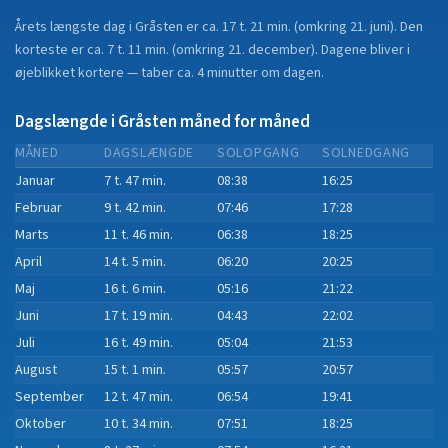
Årets længste dag i
Gråsten
er ca.
17 t. 21 min.
(
omkring 21. juni
). Den
korteste er ca.
7 t. 11 min.
(
omkring 21. december
).
Dagene bliver i
øjeblikket
kortere
—
taber
ca.
4
minut
ter
om dagen.
Dagslængde i
Gråsten
måned for måned
MÅNED
DAGSLÆNGDE
SOLOPGANG
SOLNEDGANG
Januar
7 t. 47 min.
08:38
16:25
Februar
9 t. 42 min.
07:46
17:28
Marts
11 t. 46 min.
06:38
18:25
April
14 t. 5 min.
06:20
20:25
Maj
16 t. 6 min.
05:16
21:22
Juni
17 t. 19 min.
04:43
22:02
Juli
16 t. 49 min.
05:04
21:53
August
15 t. 1 min.
05:57
20:57
September
12 t. 47 min.
06:54
19:41
Oktober
10 t. 34 min.
07:51
18:25