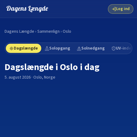
Dagens Længde
Log ind
Dagens Længde
›
Sammenlign
›
Oslo
Dagslængde
Solopgang
Solnedgang
UV-indeks
Dagslængde i
Oslo
i dag
5. august 2026
·
Oslo
,
Norge