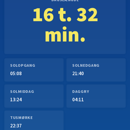
DAGSLÆNGDE
16 t. 32
min.
SOLOPGANG
SOLNEDGANG
05:08
21:40
SOLMIDDAG
DAGGRY
13:24
04:11
TUSMØRKE
22:37