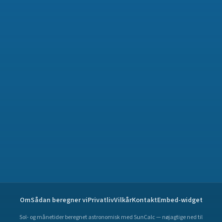
Om
Sådan beregner vi
Privatliv
Vilkår
Kontakt
Embed-widget
Sol- og månetider beregnet astronomisk med SunCalc — nøjagtige ned til