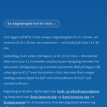
Se dagslængde live for
Oslo
→
Oslo
ligger på
60°N
.
I Oslo svinger dagslængden fra 5 t. 54 min. om
vinteren til 18 t. 50 min. om sommeren — en forskel på cirka 12 t. 56
min.
Solmiddag, hvor solen står højest, er kl. 13:24 i Oslo — 84 minutter
efter uret viser 12. Forskellen skyldes byens længdegrad inden for
tidszonen, tidsligningen og eventuel sommertid. Midt på dagen står
solen lige nu 47,1° over horisonten i Oslo. Hen over året svinger
middagssolens højde fra 6,6° ved vintersolhverv til 53,5° ved
sommersolhverv.
Dagslængen ændrer sig hurtigst nær
forår- og efterårsjævndøgnet
og langsomst nær
årets længste dag
og
årets korteste dag
.
Se
årsdiagrammet
for at visualisere, hvordan dagslyset ændrer sig