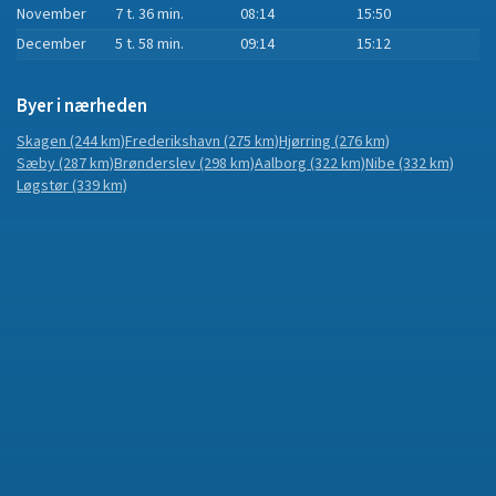
November
7 t. 36 min.
08:14
15:50
December
5 t. 58 min.
09:14
15:12
Byer i nærheden
Skagen
(244 km)
Frederikshavn
(275 km)
Hjørring
(276 km)
Sæby
(287 km)
Brønderslev
(298 km)
Aalborg
(322 km)
Nibe
(332 km)
Løgstør
(339 km)