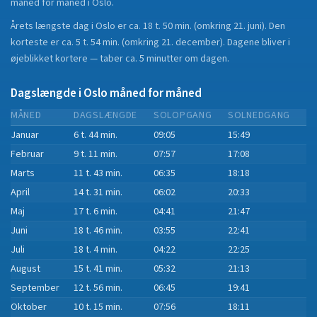
måned for måned i
Oslo
.
Årets længste dag i
Oslo
er ca.
18 t. 50 min.
(
omkring 21. juni
). Den
korteste er ca.
5 t. 54 min.
(
omkring 21. december
).
Dagene bliver i
øjeblikket
kortere
—
taber
ca.
5
minut
ter
om dagen.
Dagslængde i
Oslo
måned for måned
MÅNED
DAGSLÆNGDE
SOLOPGANG
SOLNEDGANG
Januar
6 t. 44 min.
09:05
15:49
Februar
9 t. 11 min.
07:57
17:08
Marts
11 t. 43 min.
06:35
18:18
April
14 t. 31 min.
06:02
20:33
Maj
17 t. 6 min.
04:41
21:47
Juni
18 t. 46 min.
03:55
22:41
Juli
18 t. 4 min.
04:22
22:25
August
15 t. 41 min.
05:32
21:13
September
12 t. 56 min.
06:45
19:41
Oktober
10 t. 15 min.
07:56
18:11