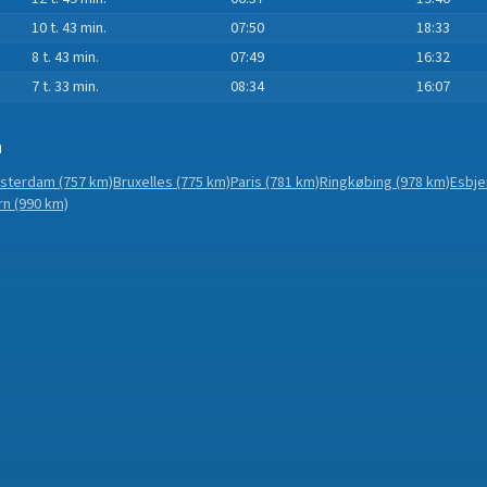
10 t. 43 min.
07:50
18:33
8 t. 43 min.
07:49
16:32
7 t. 33 min.
08:34
16:07
n
sterdam
(757 km)
Bruxelles
(775 km)
Paris
(781 km)
Ringkøbing
(978 km)
Esbje
rn
(990 km)