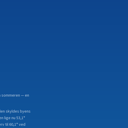
. om sommeren — en
ellen skyldes byens
n lige nu 53,1°
v til 60,1° ved