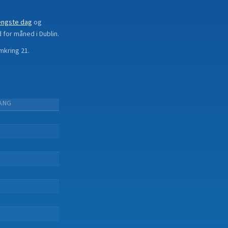
ængste dag
og
d for måned i
Dublin
.
mkring 21.
ANG