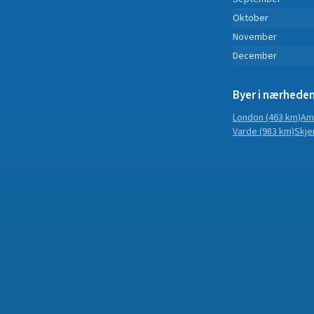
Oktober
November
December
Byer i nærhede
London
(463 km)
Am
Varde
(983 km)
Skje