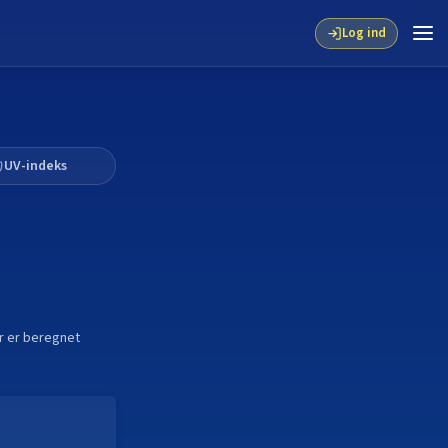
Log ind
UV-indeks
der er beregnet