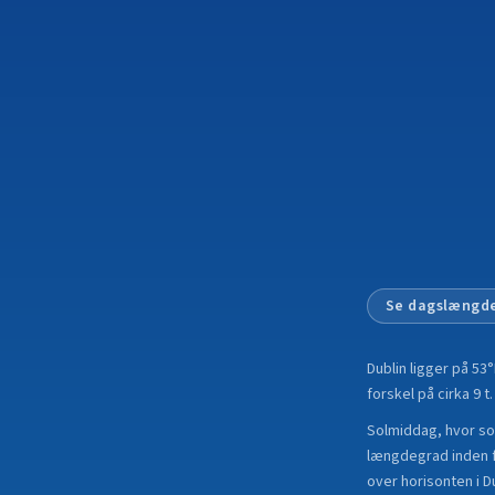
Se dagslængde
Dublin
ligger på
53°
forskel på cirka 9 t.
Solmiddag, hvor sole
længdegrad inden fo
over horisonten i D