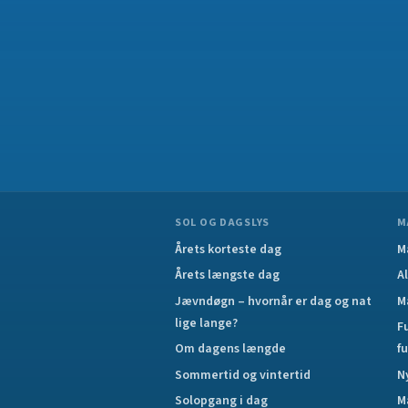
SOL OG DAGSLYS
M
Årets korteste dag
M
Årets længste dag
A
Jævndøgn – hvornår er dag og nat
M
lige lange?
F
Om dagens længde
f
Sommertid og vintertid
N
Solopgang i dag
M