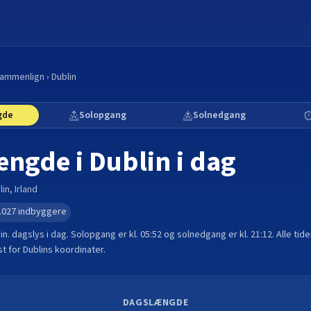
ammenlign
›
Dublin
gde
Solopgang
Solnedgang
ængde i
Dublin
i dag
lin
,
Irland
.027
indbyggere
in.
dagslys i dag. Solopgang er kl.
05:52
og solnedgang er kl.
21:12
. Alle ti
t for
Dublin
s koordinater.
DAGSLÆNGDE