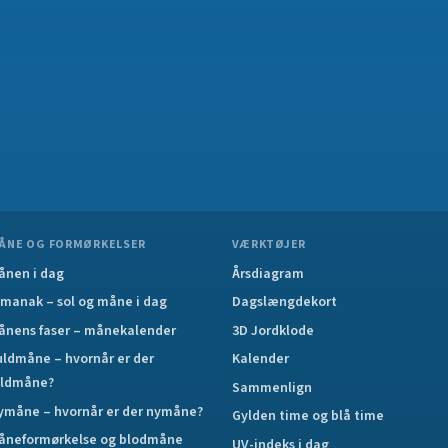
ÅNE OG FORMØRKELSER
VÆRKTØJER
ånen i dag
Årsdiagram
lmanak – sol og måne i dag
Dagslængdekort
ånens faser – månekalender
3D Jordklode
uldmåne – hvornår er der
Kalender
uldmåne?
Sammenlign
ymåne – hvornår er der nymåne?
Gylden time og blå time
åneformørkelse og blodmåne
UV-indeks i dag