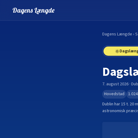
Dagens Længde
Dagens Længde
›
S
Dagslæn
Dagsl
7. august 2026
·
Dub
Hovedstad
1.024
Dublin
har
15 t. 20 m
astronomisk præcis