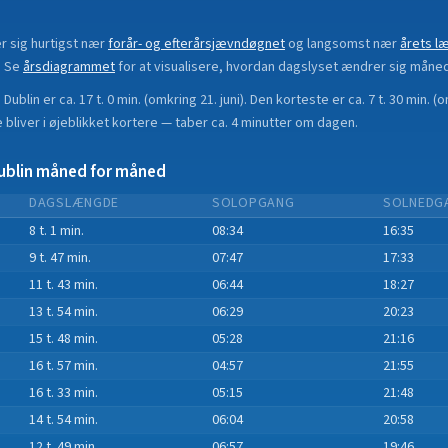
 sig hurtigst nær
forår- og efterårsjævndøgnet
og langsomst nær
årets l
.
Se
årsdiagrammet
for at visualisere, hvordan dagslyset ændrer sig måne
i
Dublin
er ca.
17 t. 0 min.
(
omkring 21. juni
). Den korteste er ca.
7 t. 30 min.
(
o
bliver i øjeblikket
kortere
—
taber
ca.
4
minut
ter
om dagen.
ublin
måned for måned
DAGSLÆNGDE
SOLOPGANG
SOLNEDG
8 t. 1 min.
08:34
16:35
9 t. 47 min.
07:47
17:33
11 t. 43 min.
06:44
18:27
13 t. 54 min.
06:29
20:23
15 t. 48 min.
05:28
21:16
16 t. 57 min.
04:57
21:55
16 t. 33 min.
05:15
21:48
14 t. 54 min.
06:04
20:58
12 t. 49 min.
06:57
19:46