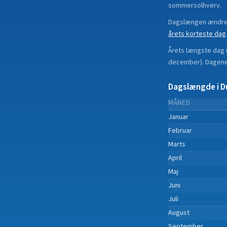
sommersolhverv.
Dagslængen ændrer
årets korteste dag
Årets længste dag 
december
).
Dagene 
Dagslængde i
D
MÅNED
Januar
Februar
Marts
April
Maj
Juni
Juli
August
September