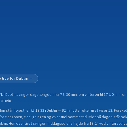
 live for
Dublin
→
N
.
I Dublin svinger dagslængden fra 7 t. 30 min. om vinteren til 17 t. 0 min
 30 min.
n står højest, er kl. 13:32 i Dublin — 92 minutter efter uret viser 12. Forsk
r tidszonen, tidsligningen og eventuel sommertid. Midt på dagen står sole
ublin. Hen over året svinger middagssolens højde fra 13,2° ved vintersolhver