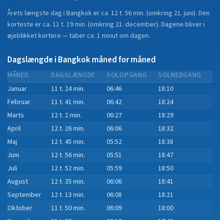
Årets længste dag i
Bangkok
er ca.
12 t. 56 min.
(
omkring 21. juni
). Den
korteste er ca.
11 t. 19 min.
(
omkring 21. december
).
Dagene bliver i
øjeblikket
kortere
—
taber
ca.
1
minut
om dagen.
Dagslængde i
Bangkok
måned for måned
MÅNED
DAGSLÆNGDE
SOLOPGANG
SOLNEDGANG
Januar
11 t. 24 min.
06:46
18:10
Februar
11 t. 41 min.
06:42
18:24
Marts
12 t. 2 min.
06:27
18:29
April
12 t. 26 min.
06:06
18:32
Maj
12 t. 45 min.
05:52
18:38
Juni
12 t. 56 min.
05:51
18:47
Juli
12 t. 52 min.
05:59
18:50
August
12 t. 35 min.
06:06
18:41
September
12 t. 13 min.
06:08
18:21
Oktober
11 t. 50 min.
06:09
18:00