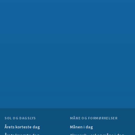
SOL OG DAGSLYS
MÅNE OG FORMØRKELSER
Årets korteste dag
Månen i dag