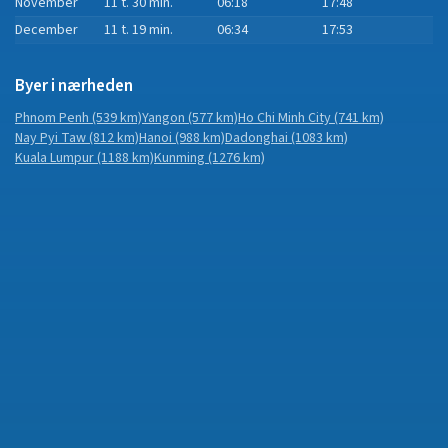
November
11 t. 30 min.
06:18
17:48
December
11 t. 19 min.
06:34
17:53
Byer i nærheden
Phnom Penh
(539 km)
Yangon
(577 km)
Ho Chi Minh City
(741 km)
Nay Pyi Taw
(812 km)
Hanoi
(988 km)
Dadonghai
(1083 km)
Kuala Lumpur
(1188 km)
Kunming
(1276 km)