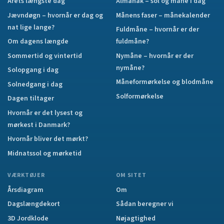
Årets længste dag
Almanak – sol og måne i dag
Jævndøgn – hvornår er dag og
Månens faser – månekalender
nat lige lange?
Fuldmåne – hvornår er der
Om dagens længde
fuldmåne?
Sommertid og vintertid
Nymåne – hvornår er der
nymåne?
Solopgang i dag
Måneformørkelse og blodmåne
Solnedgang i dag
Solformørkelse
Dagen tiltager
Hvornår er det lysest og
mørkest i Danmark?
Hvornår bliver det mørkt?
Midnatssol og mørketid
VÆRKTØJER
OM SITET
Årsdiagram
Om
Dagslængdekort
Sådan beregner vi
3D Jordklode
Nøjagtighed