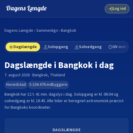
Dagens Længde
Log ind
Dagens Længde
›
Sammenlign
›
Bangkok
Dagslængde
Solopgang
Solnedgang
UV-indeks
Dagslængde i
Bangkok
i dag
7. august 2026
·
Bangkok
,
Thailand
Hovedstad
5.104.476
indbyggere
Bangkok
har
12 t. 41 min.
dagslys i dag. Solopgang er kl.
06:04
og
solnedgang er kl.
18:45
. Alle tider er beregnet astronomisk præcist
for
Bangkok
s koordinater.
DAGSLÆNGDE