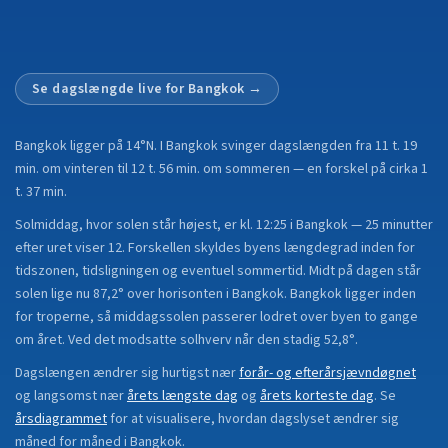
Se dagslængde live for
Bangkok
→
Bangkok
ligger på
14°N
.
I Bangkok svinger dagslængden fra 11 t. 19
min. om vinteren til 12 t. 56 min. om sommeren — en forskel på cirka 1
t. 37 min.
Solmiddag, hvor solen står højest, er kl. 12:25 i Bangkok — 25 minutter
efter uret viser 12. Forskellen skyldes byens længdegrad inden for
tidszonen, tidsligningen og eventuel sommertid. Midt på dagen står
solen lige nu 87,2° over horisonten i Bangkok. Bangkok ligger inden
for troperne, så middagssolen passerer lodret over byen to gange
om året. Ved det modsatte solhverv når den stadig 52,8°.
Dagslængen ændrer sig hurtigst nær
forår- og efterårsjævndøgnet
og langsomst nær
årets længste dag
og
årets korteste dag
.
Se
årsdiagrammet
for at visualisere, hvordan dagslyset ændrer sig
måned for måned i
Bangkok
.